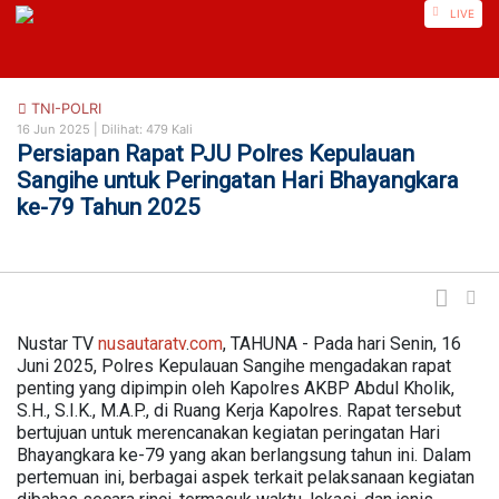
https://sangihe.nusautaratv.com/
LIVE
TNI-POLRI
16 Jun 2025 |
Dilihat: 479 Kali
Persiapan Rapat PJU Polres Kepulauan
Sangihe untuk Peringatan Hari Bhayangkara
ke-79 Tahun 2025
Nustar TV
nusautaratv
.
com
, TAHUNA - Pada hari Senin, 16
Juni 2025, Polres Kepulauan Sangihe mengadakan rapat
penting yang dipimpin oleh Kapolres AKBP Abdul Kholik,
S.H., S.I.K., M.A.P., di Ruang Kerja Kapolres. Rapat tersebut
bertujuan untuk merencanakan kegiatan peringatan Hari
Bhayangkara ke-79 yang akan berlangsung tahun ini. Dalam
pertemuan ini, berbagai aspek terkait pelaksanaan kegiatan